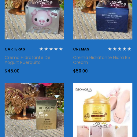
CARTERAS
CREMAS
Crema Hidratante De
Crema Hidratante Hidra B5
Yogurt Puerquito
Cream
$
45.00
$
50.00