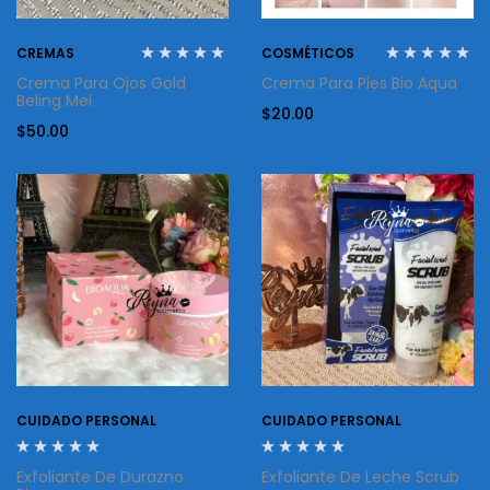
CREMAS
COSMÉTICOS
Crema Para Ojos Gold
Crema Para Pies Bio Aqua
Beling Mei
$
20.00
$
50.00
CUIDADO PERSONAL
CUIDADO PERSONAL
Exfoliante De Durazno
Exfoliante De Leche Scrub