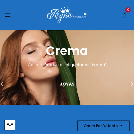
0
Crema
Casa
Productos etiquetados “crema”
JOYAS
Orden Por Defecto