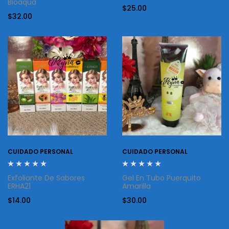
Bioaqua
$
25.00
$
32.00
CUIDADO PERSONAL
CUIDADO PERSONAL
Exfoliante De Sabores
Gel En Tubo Puerquito
ERHA21
Amarilla
$
14.00
$
30.00