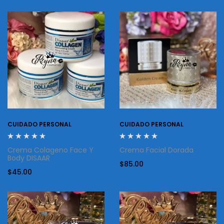
CUIDADO PERSONAL
CUIDADO PERSONAL
Crema Colageno Face Y
Crema Facial Dorada
Body DISAAR
$
85.00
$
45.00