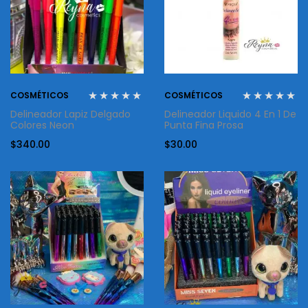
COSMÉTICOS
COSMÉTICOS
Delineador Lapiz Delgado
Delineador Liquido 4 En 1 De
Colores Neon
Punta Fina Prosa
$
340.00
$
30.00