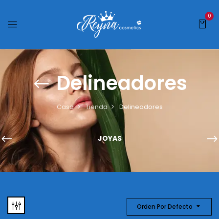
0
Delineadores
Casa
Tienda
Delineadores
JOYAS
Orden Por Defecto