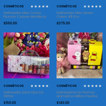
COSMÉTICOS
COSMÉTICOS
Delineador Miss Corina
Delineador Miss Seven
Plumón Colores Metálicos
Colors 48 Pcs
$
550.00
$
375.00
COSMÉTICOS
COSMÉTICOS
Delineador para Ojos De
Deliniadores En Plumon
Glitter
Animalitos Million Pauline
$
150.00
$
140.00