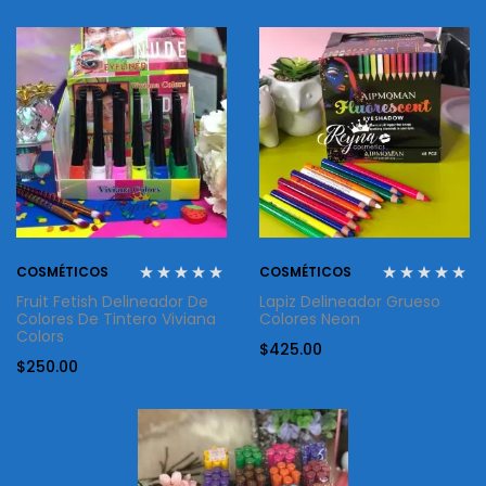
COSMÉTICOS
COSMÉTICOS
Fruit Fetish Delineador De
Lapiz Delineador Grueso
Colores De Tintero Viviana
Colores Neon
Colors
$
425.00
$
250.00