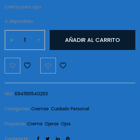
Crema para ojos
4 disponibles
Crema
AÑADIR AL CARRITO
Para
Ojos
Gold
Beling
Mei
cantidad
SKU:
6941190540263
Categorías:
Cremas
,
Cuidado Personal
Etiquetas:
Crema
,
Ojeras
,
Ojos
Compartir :