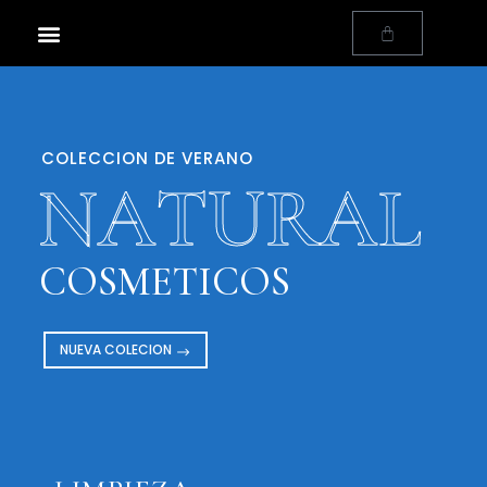
COLECCION DE VERANO
N
A
T
U
R
A
L
COSMETICOS
NUEVA COLECION
NUEVOS
PRODUCTOS