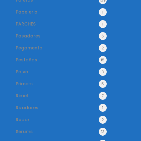
Paletas
169
Papeleria
1
PARCHES
1
Pasadores
6
Pegamento
2
Pestañas
15
Polvo
3
Primers
5
Rimel
7
Rizadores
1
Rubor
2
Serums
13