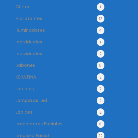
Glitter
1
Hidratantes
12
Iluminadores
4
Individuales
1
Individuales
2
Jabones
5
KERATINA
2
Labiales
7
Lamparas Led
2
Lápices
2
Limpiadores Faciales
6
Limpieza Facial
22