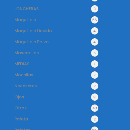
LONCHERAS
3
Maquillaje
55
Maquillaje Liquido
4
Maquillaje Polvo
4
Mascarillas
6
MEDIAS
1
Mochilas
7
Neceseres
2
Ojos
51
Otros
43
Paleta
2