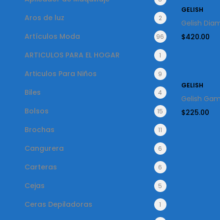
GELISH
Aros de luz
2
Gelish Diam
Artículos Moda
$
420.00
96
ARTICULOS PARA EL HOGAR
1
Articulos Para Niños
9
GELISH
Biles
4
Gelish Gama
Bolsos
15
$
225.00
Brochas
11
Cangurera
6
Carteras
6
Cejas
5
Ceras Depiladoras
1