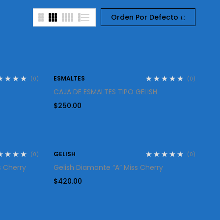
Orden Por Defecto
ESMALTES
(0)
(0)
CAJA DE ESMALTES TIPO GELISH
$
250.00
GELISH
(0)
(0)
ss Cherry
Gelish Diamante “A” Miss Cherry
$
420.00