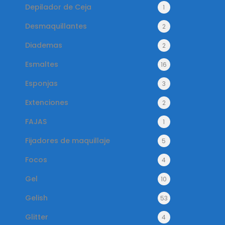
Depilador de Ceja
1
Desmaquillantes
2
Diademas
2
Esmaltes
16
Esponjas
3
Extenciones
2
FAJAS
1
Fijadores de maquillaje
5
Focos
4
Gel
10
Gelish
53
Glitter
4