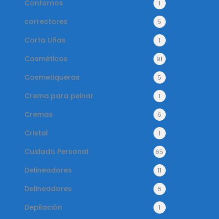
Contornos
1
correctores
5
Corta Uñas
1
Cosméticos
91
Cosmetiqueras
5
Crema para peinar
1
Cremas
6
Cristal
1
Cuidado Personal
65
Delineadores
11
Delineadores
6
Depilación
1