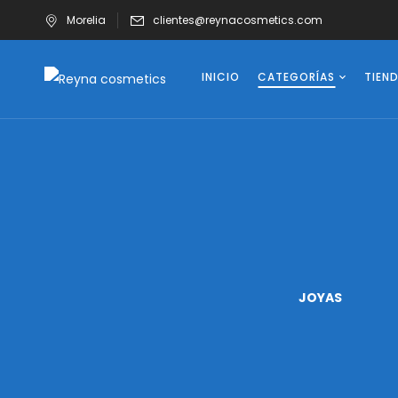
Morelia
clientes@reynacosmetics.com
INICIO
CATEGORÍAS
TIEN
UÑAS
VASOS
JOYAS