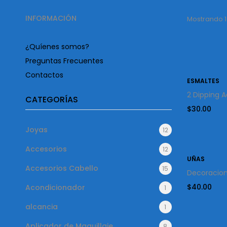
INFORMACIÓN
Mostrando 1
¿Quíenes somos?
Preguntas Frecuentes
Contactos
ESMALTES
2 Dipping A
CATEGORÍAS
$
30.00
Joyas
12
Accesorios
12
UÑAS
Accesorios Cabello
15
Decoracion
$
40.00
Acondicionador
1
alcancia
1
Aplicador de Maquillaje
8