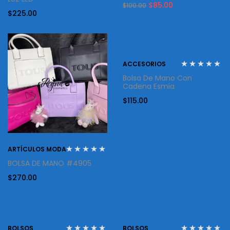
Original
Current
$
85.00
$
100.00
price
price
$
225.00
was:
is:
$100.00.
$85.00.
ACCESORIOS
Bolsa De Mano Con
Cadena Esmia
$
115.00
ARTÍCULOS MODA
BOLSA DE MANO #4905
$
270.00
BOLSOS
BOLSOS