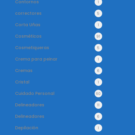
Contornos
1
correctores
5
Corta Uñas
1
Cosméticos
91
Cosmetiqueras
5
Crema para peinar
1
Cremas
6
Cristal
1
Cuidado Personal
60
Delineadores
11
Delineadores
6
Depilación
1