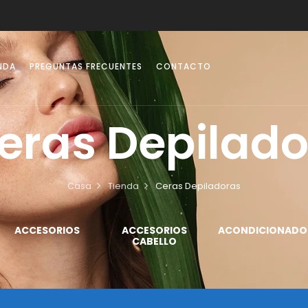
NDA
PREGUNTAS FRECUENTES
CONTACTO
eras Depilado
Casa
Tienda
Ceras Depiladoras
ACCESORIOS
ACCESORIOS
ACONDICIONADO
CABELLO