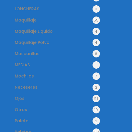
LONCHERAS
3
Maquillaje
55
Maquillaje Liquido
4
Maquillaje Polvo
4
Mascarillas
6
MEDIAS
1
Mochilas
7
Neceseres
2
Ojos
51
Otros
19
Paleta
2