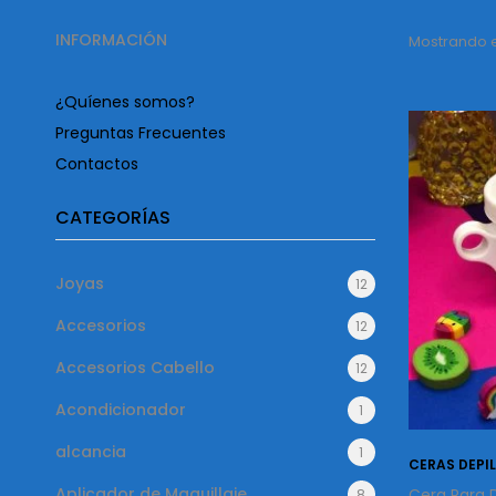
INFORMACIÓN
Mostrando el
¿Quíenes somos?
Preguntas Frecuentes
Contactos
CATEGORÍAS
Joyas
12
Accesorios
12
Accesorios Cabello
12
Acondicionador
1
alcancia
1
CERAS DEPI
Aplicador de Maquillaje
Cera Para D
8