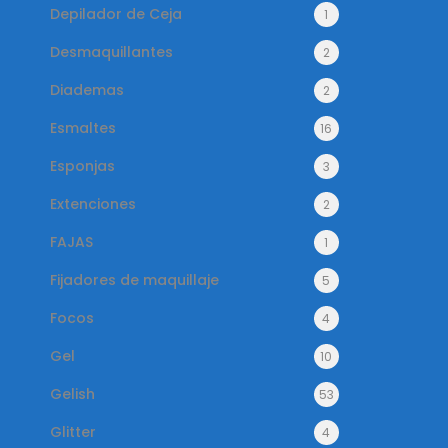
Depilador de Ceja
1
Desmaquillantes
2
Diademas
2
Esmaltes
16
Esponjas
3
Extenciones
2
FAJAS
1
Fijadores de maquillaje
5
Focos
4
Gel
10
Gelish
53
Glitter
4