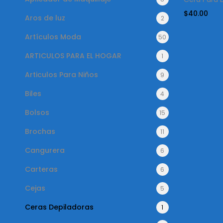
$
40.00
Aros de luz
2
Artículos Moda
50
ARTICULOS PARA EL HOGAR
1
Articulos Para Niños
9
Biles
4
Bolsos
15
Brochas
11
Cangurera
6
Carteras
6
Cejas
5
Ceras Depiladoras
1