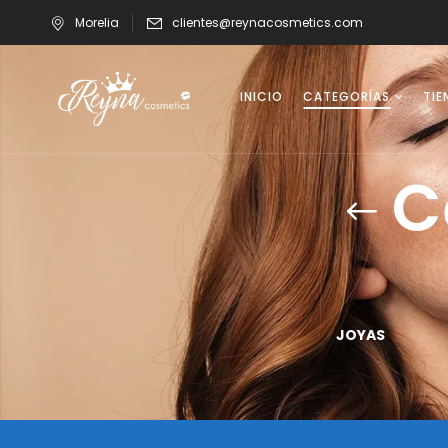
Morelia
clientes@reynacosmetics.com
INICIO
CATEGORÍAS
TIE
C
UÑAS
VASOS
JOYAS