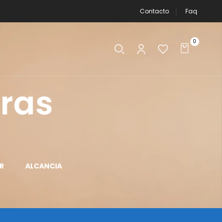
Contacto
Faq
0
ras
R
ALCANCIA
APLICADOR DE
AROS DE LUZ
MAQUILLAJE