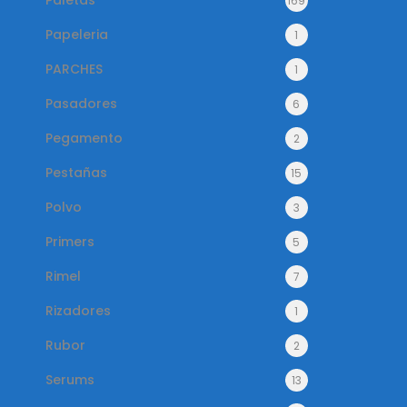
Paletas
169
Papeleria
1
PARCHES
1
Pasadores
6
Pegamento
2
Pestañas
15
Polvo
3
Primers
5
Rimel
7
Rizadores
1
Rubor
2
Serums
13