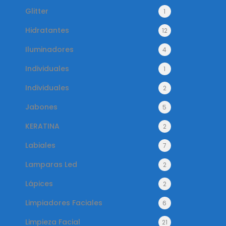
Glitter
1
Hidratantes
12
Iluminadores
4
Individuales
1
Individuales
2
Jabones
5
KERATINA
2
Labiales
7
Lamparas Led
2
Lápices
2
Limpiadores Faciales
6
Limpieza Facial
21