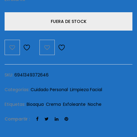
FUERA DE STOCK
SKU:
6941349372646
Categorías:
Cuidado Personal
,
Limpieza Facial
Etiquetas:
Bioaqua
,
Crema
,
Exfoleante
,
Noche
Compartir :