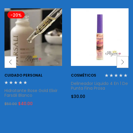
-20%
CUIDADO PERSONAL
COSMÉTICOS
Delineador Liquido 4 En 1 De
Punta Fina Prosa
Hidratante Rose Gold Elixir
Farsáli Blanco
$
30.00
Original
Current
$
40.00
$
50.00
price
price
was:
is:
$50.00.
$40.00.