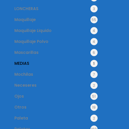
LONCHERAS
3
Maquillaje
55
Maquillaje Liquido
4
Maquillaje Polvo
4
Mascarillas
6
MEDIAS
1
Mochilas
7
Neceseres
2
Ojos
51
Otros
19
Paleta
2