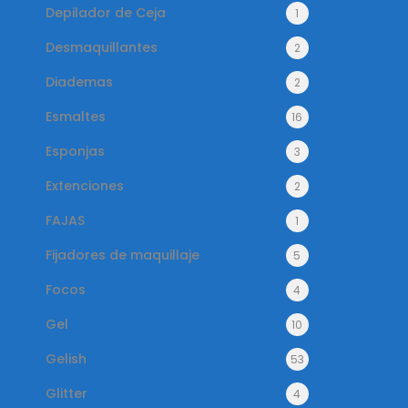
Depilador de Ceja
1
Desmaquillantes
2
Diademas
2
Esmaltes
16
Esponjas
3
Extenciones
2
FAJAS
1
Fijadores de maquillaje
5
Focos
4
Gel
10
Gelish
53
Glitter
4