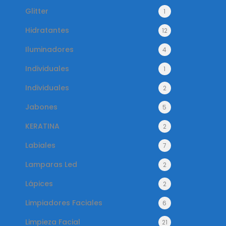
Glitter
1
Hidratantes
12
Iluminadores
4
Individuales
1
Individuales
2
Jabones
5
KERATINA
2
Labiales
7
Lamparas Led
2
Lápices
2
Limpiadores Faciales
6
Limpieza Facial
21