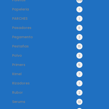
Paletas
169
Papeleria
1
PARCHES
1
Pasadores
6
Pegamento
2
Pestañas
15
Polvo
3
Primers
5
Rimel
7
Rizadores
1
Rubor
2
Serums
13