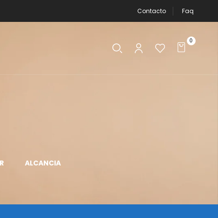
Contacto
Faq
0
R
ALCANCIA
APLICADOR DE
AROS DE LUZ
MAQUILLAJE