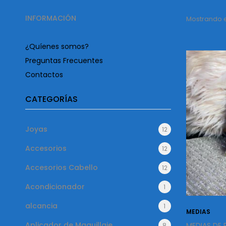
INFORMACIÓN
Mostrando el
¿Quíenes somos?
Preguntas Frecuentes
Contactos
CATEGORÍAS
Joyas
12
Accesorios
12
Accesorios Cabello
12
Acondicionador
1
alcancia
1
MEDIAS
Aplicador de Maquillaje
MEDIAS DE 
8