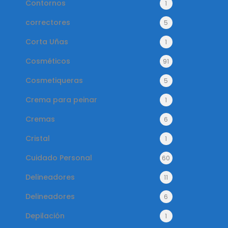
Contornos
1
correctores
5
Corta Uñas
1
Cosméticos
91
Cosmetiqueras
5
Crema para peinar
1
Cremas
6
Cristal
1
Cuidado Personal
60
Delineadores
11
Delineadores
6
Depilación
1