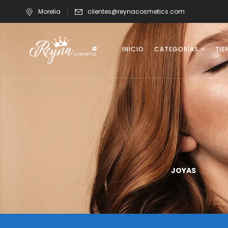
Morelia
clientes@reynacosmetics.com
INICIO
CATEGORÍAS
TIE
UÑAS
VASOS
JOYAS