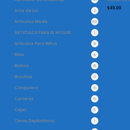
$
45.00
Aros de luz
2
Artículos Moda
50
ARTICULOS PARA EL HOGAR
1
Articulos Para Niños
9
Biles
4
Bolsos
15
Brochas
11
Cangurera
6
Carteras
6
Cejas
5
Ceras Depiladoras
1