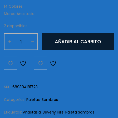
$82.00.
$69.00.
14 Colores
Marca Anastasia
2 disponibles
Paleta
AÑADIR AL CARRITO
Subculture
Anastasia
14
Colores
cantidad
SKU:
689304181723
Categorías:
Paletas
,
Sombras
Etiquetas:
Anastasia
,
Beverly Hills
,
Paleta Sombras