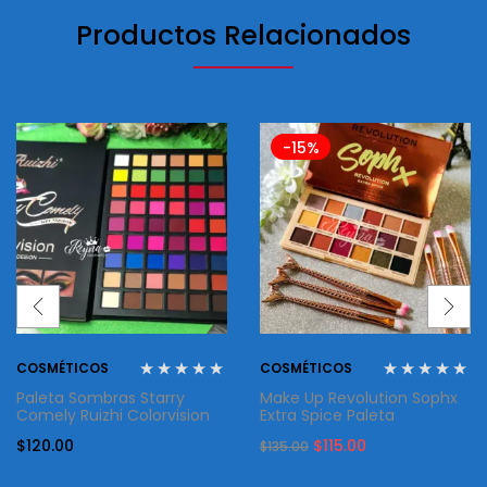
Productos Relacionados
-15%
COSMÉTICOS
COSMÉTICOS
Paleta Sombras Starry
Make Up Revolution Sophx
Comely Ruizhi Colorvision
Extra Spice Paleta
Original
Current
$
120.00
$
115.00
$
135.00
price
price
was:
is: