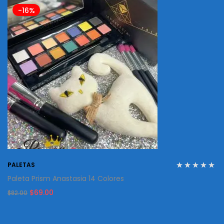
-16%
PALETAS
Paleta Prism Anastasia 14 Colores
Original
Current
$
69.00
$
82.00
price
price
was:
is:
$82.00.
$69.00.