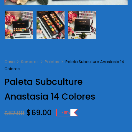
Casa
Sombras
Paletas
Paleta Subculture Anastasia 14
Colores
Paleta Subculture
Anastasia 14 Colores
Original
Current
$
69.00
$
82.00
-16%
price
price
was:
is: