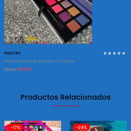
PALETAS
Paleta Riviera Anastasia 14 Colores
Original
Current
$
82.00
$
98.00
price
price
was:
is:
$98.00.
$82.00.
Productos Relacionados
-17%
-24%