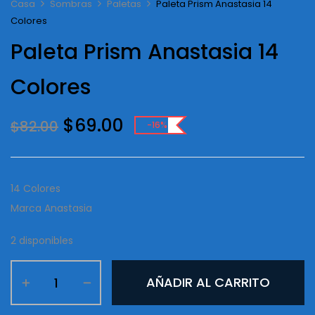
Casa
Sombras
Paletas
Paleta Prism Anastasia 14
Colores
Paleta Prism Anastasia 14
Colores
Original
Current
$
69.00
$
82.00
-16%
price
price
was:
is:
$82.00.
$69.00.
14 Colores
Marca Anastasia
2 disponibles
Paleta
AÑADIR AL CARRITO
Prism
Anastasia