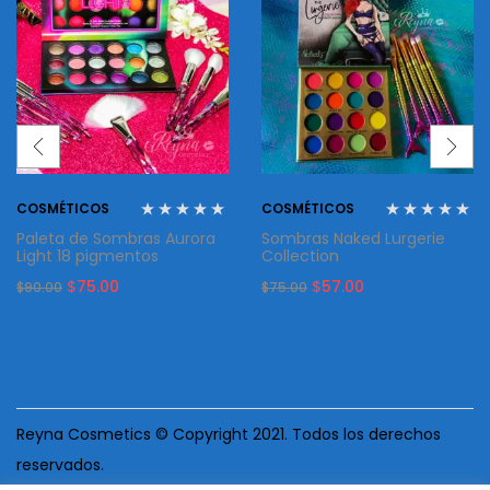
COSMÉTICOS
COSMÉTICOS
Paleta de Sombras Aurora
Sombras Naked Lurgerie
Light 18 pigmentos
Collection
Original
Current
Original
Current
$
75.00
$
57.00
$
90.00
$
75.00
price
price
price
price
was:
is:
was:
is:
$90.00.
$75.00.
$75.00.
$57.00.
Reyna Cosmetics © Copyright 2021. Todos los derechos
reservados.