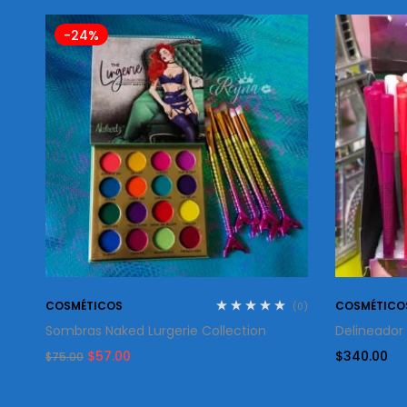
-24%
COSMÉTICOS
COSMÉTICO
(0)
(0)
r
Sombras Naked Lurgerie Collection
Delineador
Original
Current
$
57.00
$
340.00
$
75.00
price
price
was:
is:
$75.00.
$57.00.