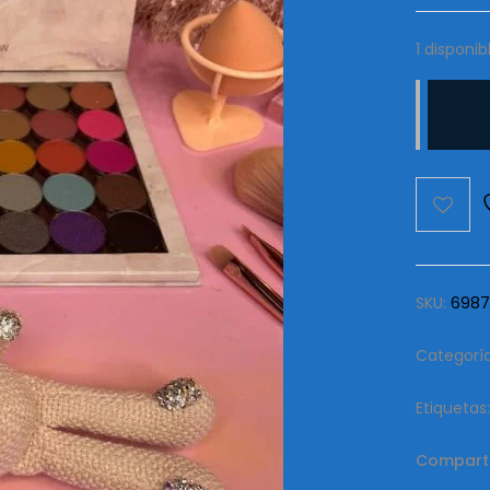
1 disponib
Sombras
Anastasi
Beverly
Hills
35
Colors
cantida
SKU:
6987
Categorí
Etiquetas
Comparti