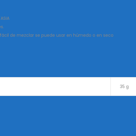
ASIA
s.
fácil de mezclar se puede usar en húmedo o en seco
35 g