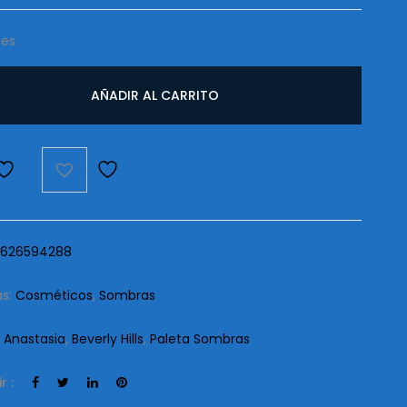
les
AÑADIR AL CARRITO
a
d
626594288
as:
Cosméticos
,
Sombras
:
Anastasia
,
Beverly Hills
,
Paleta Sombras
r :