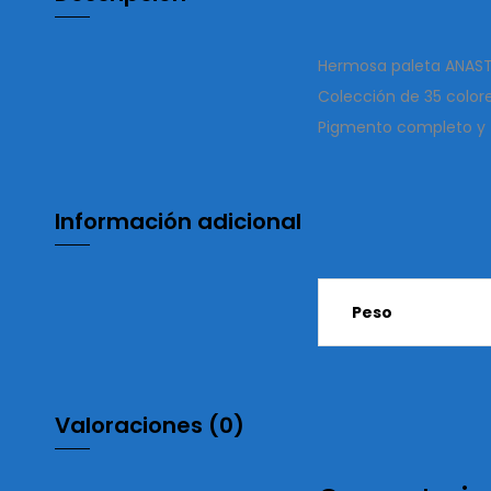
Hermosa paleta ANAST
Colección de 35 colore
Pigmento completo y 
Información adicional
Peso
Valoraciones (0)