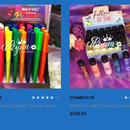
S
COSMÉTICOS
(0)
 Lapiz Delgado Colores Neon
Glitter en Gel Corporal y Faci
$
300.00