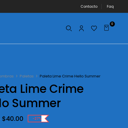
Contacto
Faq
0
ombras
Paletas
Paleta Lime Crime Hello Summer
eta Lime Crime
llo Summer
Original
Current
$
40.00
0
-27%
price
price