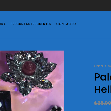
NDA
PREGUNTAS FRECUENTES
CONTACTO
Casa
S
Pal
He
$
55.0