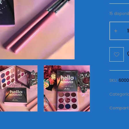
15 disponi
Paleta
Lime
Crime
Hello
Summer
cantida
SKU:
6000
Categorí
Comparti