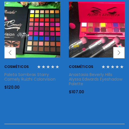
COSMÉTICOS
COSMÉTICOS
Paleta Sombras Starry
Anastasia Beverly Hills
Comely Ruizhi Colorvision
Alyssa Edwards Eyeshadow
Palette
$
120.00
$
107.00