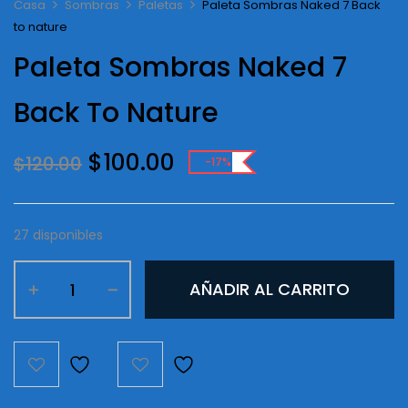
Casa
Sombras
Paletas
Paleta Sombras Naked 7 Back
to nature
Paleta Sombras Naked 7
Back To Nature
Original
Current
$
100.00
$
120.00
-17%
price
price
was:
is:
$120.00.
$100.00.
27 disponibles
Paleta
AÑADIR AL CARRITO
Sombras
Naked
7
Back
to