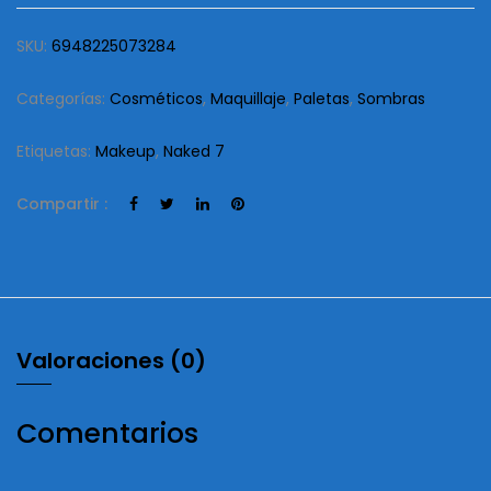
nature
SKU:
6948225073284
cantidad
Categorías:
Cosméticos
,
Maquillaje
,
Paletas
,
Sombras
Etiquetas:
Makeup
,
Naked 7
Compartir :
Valoraciones (0)
Comentarios