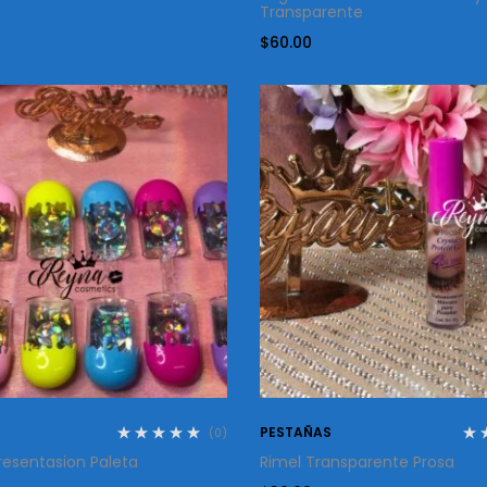
Transparente
$
60.00
PESTAÑAS
(0)
resentasion Paleta
Rimel Transparente Prosa