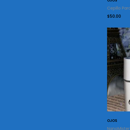
OJOS
Cepillo Par
$
50.00
OJOS
NanoMister