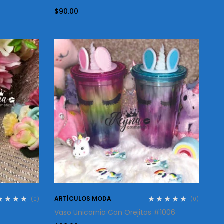
$
90.00
ARTÍCULOS MODA
(0)
(0)
Vaso Unicornio Con Orejitas #1006