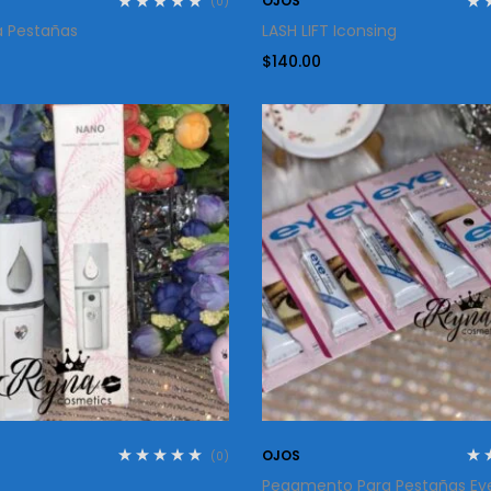
OJOS
(0)
a Pestañas
LASH LIFT Iconsing
$
140.00
OJOS
(0)
Pegamento Para Pestañas Ey