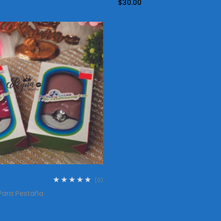
$
30.00
(0)
 Para Pestaña