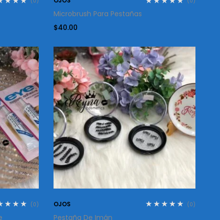
OJOS
(0)
(0)
Microbrush Para Pestañas
$
40.00
OJOS
(0)
(0)
e
Pestaña De Imán