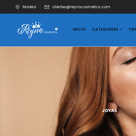
Morelia
clientes@reynacosmetics.com
INICIO
CATEGORÍAS
TIE
UÑAS
VASOS
JOYAS