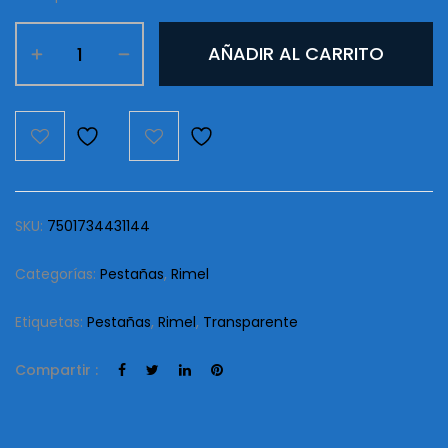
Rimel
AÑADIR AL CARRITO
Transparente
Prosa
cantidad
SKU:
7501734431144
Categorías:
Pestañas
,
Rimel
Etiquetas:
Pestañas
,
Rimel
,
Transparente
Compartir :