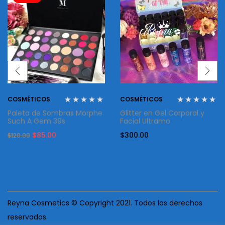
COSMÉTICOS
COSMÉTICOS
Paleta de Sombras Morphe
Glitter en Gel Corporal y
Such A Gem 39s
Facial Ultramo
Original
Current
$
85.00
$
300.00
$
120.00
price
price
was:
is:
$120.00.
$85.00.
Reyna Cosmetics © Copyright 2021. Todos los derechos
reservados.