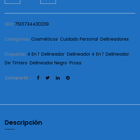
De
Tintero
Prosa
SKU:
7501734430239
cantidad
Categorías:
Cosméticos
,
Cuidado Personal
,
Delineadores
Etiquetas:
4 En 1
,
Delineador
,
Delineador 4 En 1
,
Delineador
De Tintero
,
Delineador Negro
,
Prosa
Compartir :
Descripción