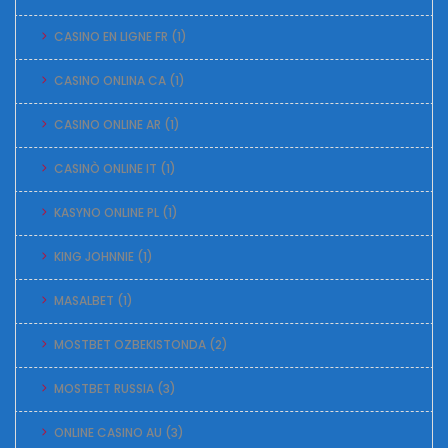
CASINO EN LIGNE FR
(1)
CASINO ONLINA CA
(1)
CASINO ONLINE AR
(1)
CASINÒ ONLINE IT
(1)
KASYNO ONLINE PL
(1)
KING JOHNNIE
(1)
MASALBET
(1)
MOSTBET OZBEKISTONDA
(2)
MOSTBET RUSSIA
(3)
ONLINE CASINO AU
(3)