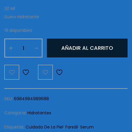
30 Ml
Suero Hidratante
19 disponibles
Farsali
AÑADIR AL CARRITO
Verde
Skin
TUNE
Blur
cantidad
SKU:
6984984989688
Categoría:
Hidratantes
Etiquetas:
Cuidado De La Piel
,
Farsáli
,
Serum