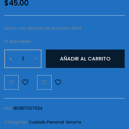
$
45.00
Serum con esencia de unicornio 30ml.
51 disponibles
Serum
AÑADIR AL CARRITO
Unicorn
Essence
Farsáli
Blanco
cantidad
SKU:
853817007034
Categorías:
Cuidado Personal
,
Serums