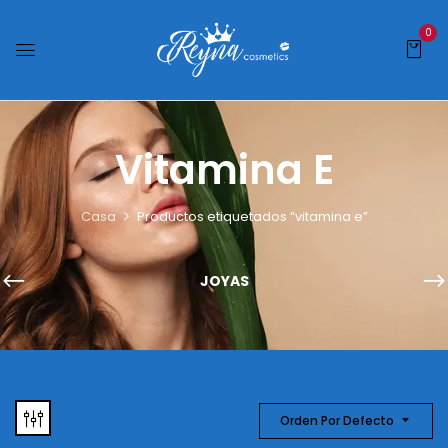
0
Vitamina E
Casa
Productos etiquetados “vitamina e”
JOYAS
Orden Por Defecto