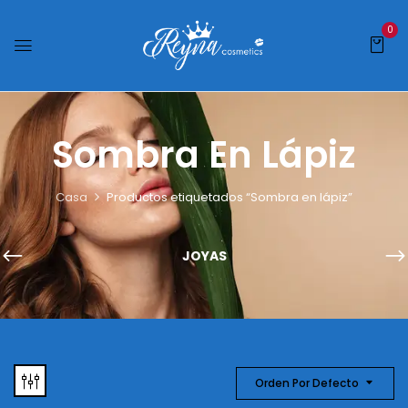
0
Sombra En Lápiz
Casa
Productos etiquetados “Sombra en lápiz”
JOYAS
Orden Por Defecto