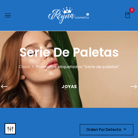
0
Serie De Paletas
Casa
Productos etiquetados “Serie de paletas”
JOYAS
Orden Por Defecto