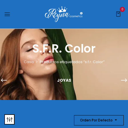
0
S.f.r. Color
Casa
Productos etiquetados “s.f.r. Color”
JOYAS
Orden Por Defecto