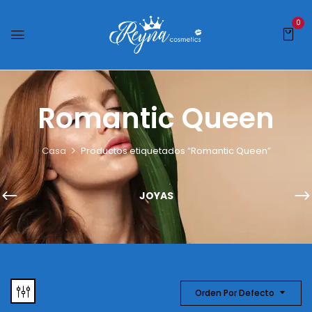
0
Romantic Queen
Casa
Productos etiquetados “Romantic Queen”
JOYAS
Orden Por Defecto