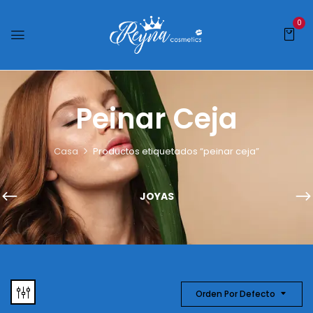
0
Peinar Ceja
Casa
Productos etiquetados “peinar ceja”
JOYAS
Orden Por Defecto