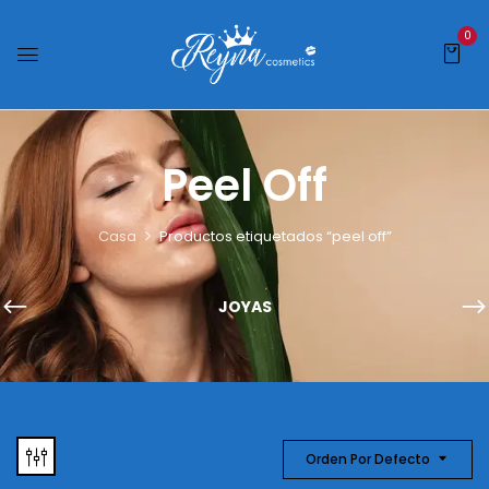
0
Peel Off
Casa
Productos etiquetados “peel off”
JOYAS
Orden Por Defecto