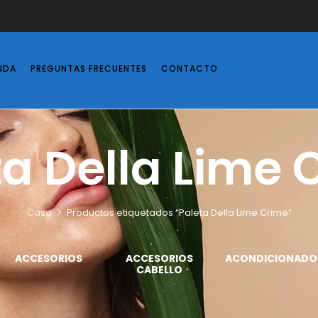
NDA
PREGUNTAS FRECUENTES
CONTACTO
ta Della Lime 
Casa
Productos etiquetados “Paleta Della Lime Crime”
ACCESORIOS
ACCESORIOS
ACONDICIONADO
CABELLO