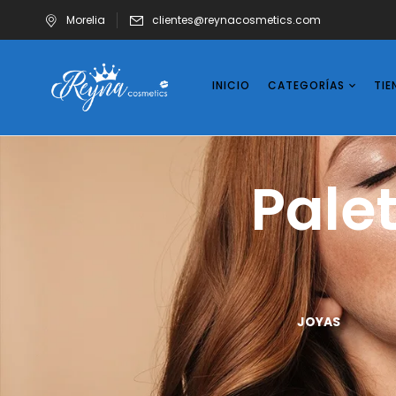
Morelia
clientes@reynacosmetics.com
INICIO
CATEGORÍAS
TIE
Pale
UÑAS
VASOS
JOYAS