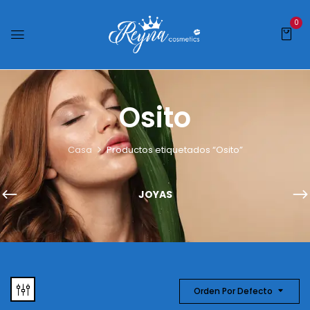
0
Osito
Casa
Productos etiquetados “Osito”
JOYAS
Orden Por Defecto