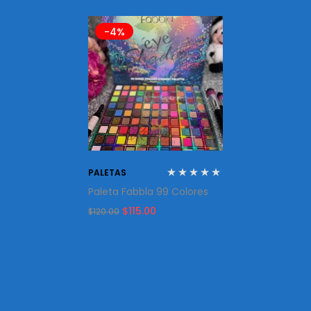
-4%
PALETAS
Paleta Fabbla 99 Colores
Original
Current
$
115.00
$
120.00
price
price
was:
is:
$120.00.
$115.00.