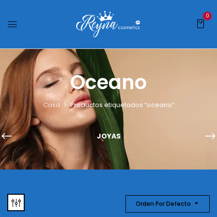
0
Oceano
Casa
Productos etiquetados “oceano”
JOYAS
Orden Por Defecto