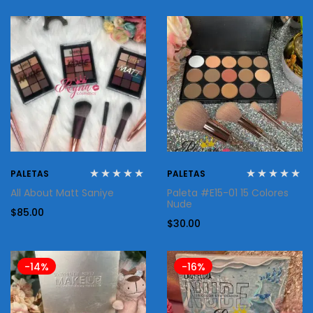
PALETAS
PALETAS
All About Matt Saniye
Paleta #E15-01 15 Colores
Nude
$
85.00
$
30.00
-14%
-16%