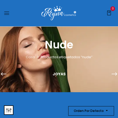
0
Nude
Casa
Productos etiquetados “nude”
JOYAS
Orden Por Defecto