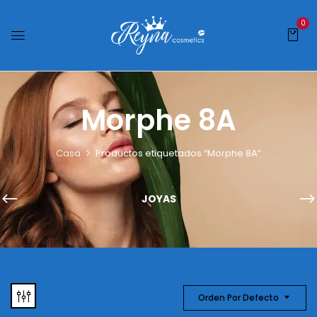
0
Morphe 8A
Casa
Productos etiquetados “Morphe 8A”
JOYAS
Orden Por Defecto