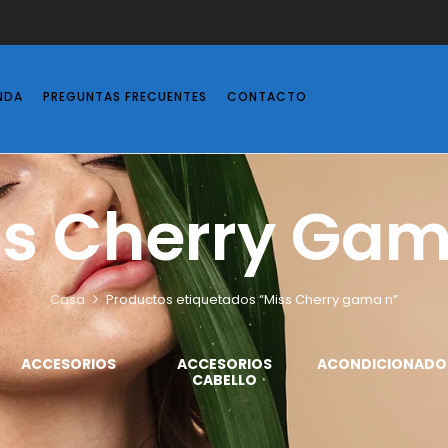
NDA
PREGUNTAS FRECUENTES
CONTACTO
ss Cherry Gam
Casa
Productos etiquetados “Miss Cherry gama n”
ACCESORIOS
ACCESORIOS
ACONDICIONADO
CABELLO