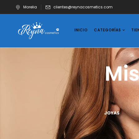
Morelia
clientes@reynacosmetics.com
INICIO
CATEGORÍAS
TIE
Mi
UÑAS
VASOS
JOYAS