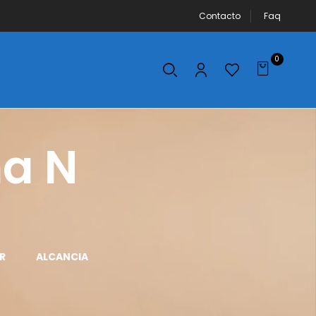
Contacto
Faq
0
a N
R
ALCANCIA
APLICADOR DE
AROS DE LUZ
MAQUILLAJE