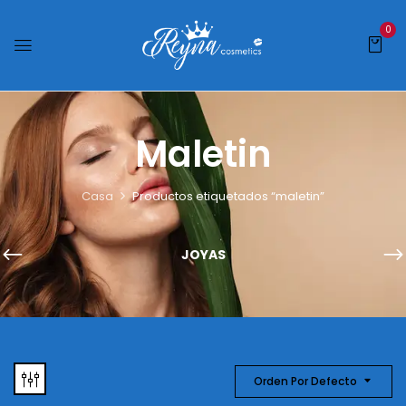
0
Maletin
Casa
Productos etiquetados “maletin”
JOYAS
Orden Por Defecto