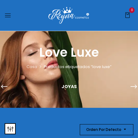
0
Love Luxe
Casa
Productos etiquetados “love luxe”
JOYAS
Orden Por Defecto