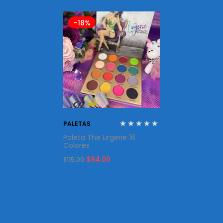
-18%
PALETAS
Paleta The Lirgerie 16
Colores
Original
Current
$
94.00
$
115.00
price
price
was:
is:
$115.00.
$94.00.