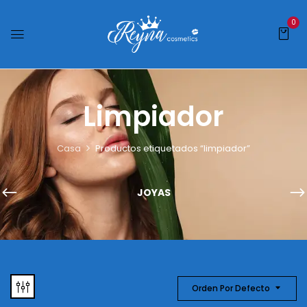
0
Limpiador
Casa
Productos etiquetados “limpiador”
JOYAS
Orden Por Defecto