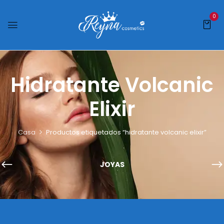
0
Hidratante Volcanic
Elixir
Casa
Productos etiquetados “hidratante volcanic elixir”
JOYAS