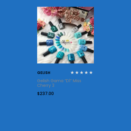
GELISH
Gelish Gama “D1” Miss
Cherry 3
$
237.00