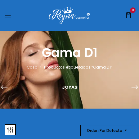
0
Gama D1
Casa
Productos etiquetados “Gama D1”
JOYAS
Orden Por Defecto