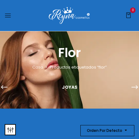
0
Flor
Casa
Productos etiquetados “flor”
JOYAS
Orden Por Defecto