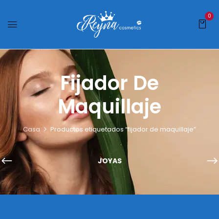
0
Fijador De
Maquillaje
Casa
Productos etiquetados “fijador de maquillaje”
JOYAS