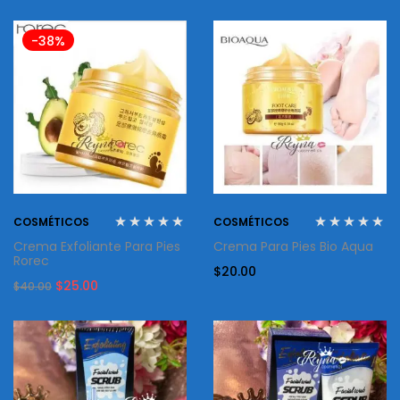
-38%
COSMÉTICOS
COSMÉTICOS
Crema Exfoliante Para Pies
Crema Para Pies Bio Aqua
Rorec
$
20.00
Original
Current
$
25.00
$
40.00
price
price
was:
is:
$40.00.
$25.00.