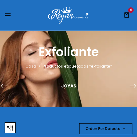
0
Exfoliante
Casa
Productos etiquetados “exfoliante”
JOYAS
Orden Por Defecto