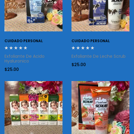
CUIDADO PERSONAL
CUIDADO PERSONAL
Exfoliante De Acido
Exfoliante De Leche Scrub
Hyaluronico
$
25.00
$
25.00