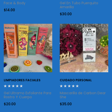
Face & Body
Gel En Tubo Puerquito
Amarilla
$
14.00
$
30.00
LIMPIADORES FACIALES
CUIDADO PERSONAL
Gel Ultramo Exfoliante Para
Mascarilla de Carbon Dear
Rostro Y Cuerpo
She
$
20.00
$
35.00