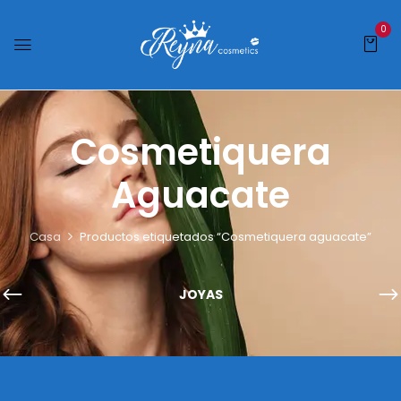
0
Cosmetiquera
Aguacate
Casa
Productos etiquetados “Cosmetiquera aguacate”
JOYAS