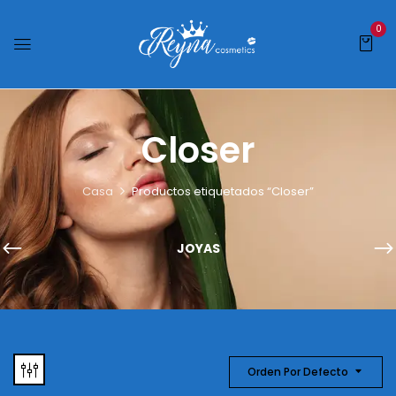
0
Closer
Casa
Productos etiquetados “Closer”
JOYAS
Orden Por Defecto