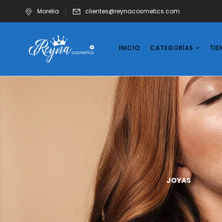
Morelia
clientes@reynacosmetics.com
INICIO
CATEGORÍAS
TIE
UÑAS
VASOS
JOYAS