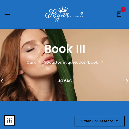
0
Book III
Casa
Productos etiquetados “book III”
JOYAS
Orden Por Defecto