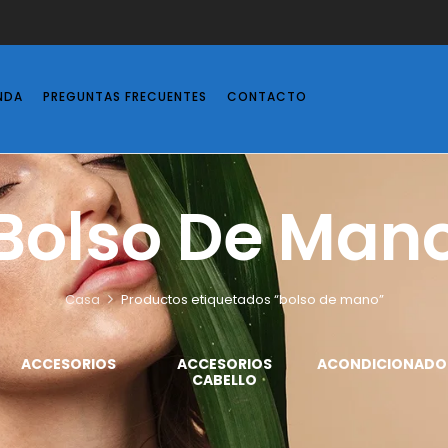
NDA
PREGUNTAS FRECUENTES
CONTACTO
Bolso De Man
Casa
Productos etiquetados “bolso de mano”
ACCESORIOS
ACCESORIOS
ACONDICIONADO
CABELLO