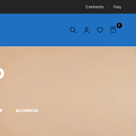
Contacto
Faq
0
o
R
ALCANCIA
APLICADOR DE
AROS DE LUZ
MAQUILLAJE