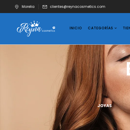
Morelia
clientes@reynacosmetics.com
INICIO
CATEGORÍAS
TIE
UÑAS
VASOS
JOYAS