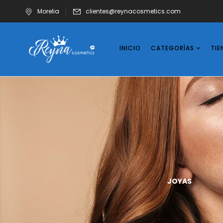
Morelia
clientes@reynacosmetics.com
INICIO
CATEGORÍAS
TIE
UÑAS
VASOS
JOYAS