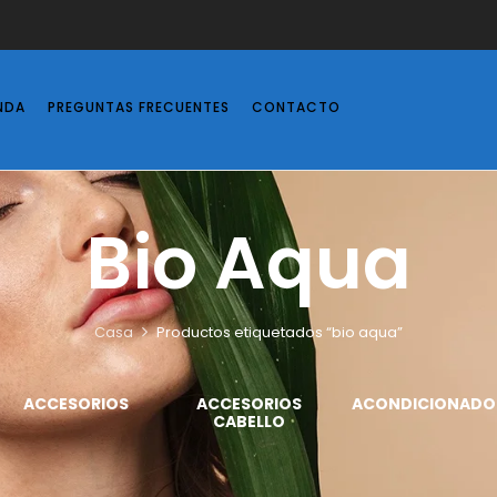
NDA
PREGUNTAS FRECUENTES
CONTACTO
Bio Aqua
Casa
Productos etiquetados “bio aqua”
ACCESORIOS
ACCESORIOS
ACONDICIONADO
CABELLO