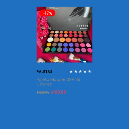
-17%
PALETAS
Paleta Morphe 39A 39
Colores
Original
Current
$
100.00
$
120.00
price
price
was:
is:
$120.00.
$100.00.