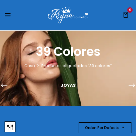
0
39 Colores
Casa
Productos etiquetados “39 colores”
JOYAS
Orden Por Defecto