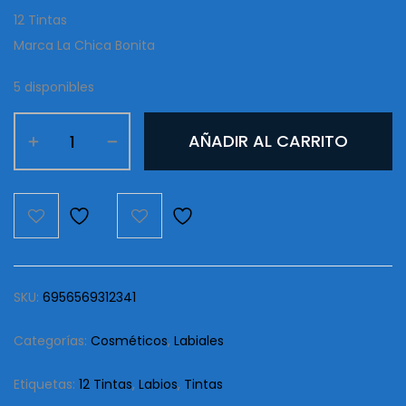
12 Tintas
Marca La Chica Bonita
5 disponibles
Tintas
AÑADIR AL CARRITO
La
Chica
Bonita
Cup
Cake
cantidad
SKU:
6956569312341
Categorías:
Cosméticos
,
Labiales
Etiquetas:
12 Tintas
,
Labios
,
Tintas