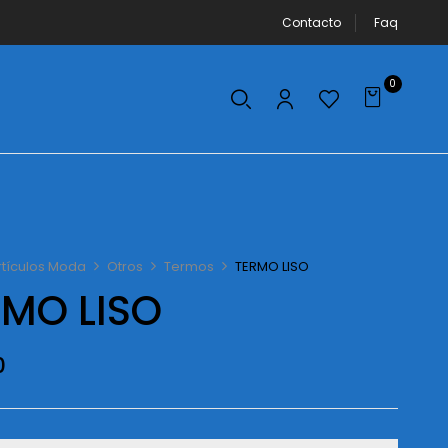
Contacto
Faq
0
rtículos Moda
Otros
Termos
TERMO LISO
RMO LISO
0