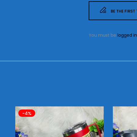
BE THE FIRST
You must be
logged in
-4%